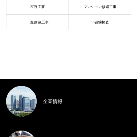
左官工事
マンション修繕工事
一般建築工事
非破壊検査
COMPANY
COMPANY
オフィス・店舗改修
修繕工事
無足場工法・フリーロープア
事業内容
BUSINESS
現場監督
ス
PT（浸透探傷試験）
RT（放射線（X線）透過試験）
UT（超音波探傷試験）
MT（磁紛深傷試験）
施工事例
CONSTRUCTION
厨房改修
マンション外構改修
採用情報
お知らせ
個人情報保護方針
お問合せ
企業情報